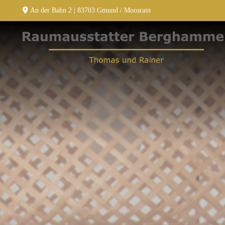
Zum Inhalt springen

An der Bahn 2 | 83703 Gmund / Moosrain