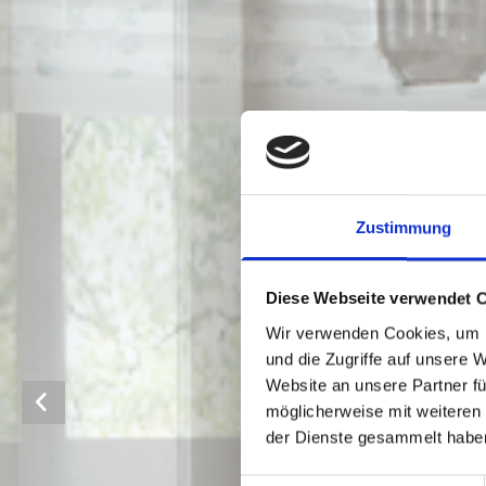
t
t
e
r
B
Zustimmung
e
Diese Webseite verwendet 
r
Wir verwenden Cookies, um I
Ra
g
und die Zugriffe auf unsere 
Website an unsere Partner fü
h
möglicherweise mit weiteren
der Dienste gesammelt habe
a