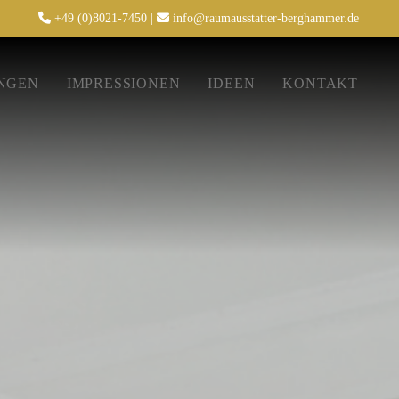

+49 (0)8021-7450
|

info@raumausstatter-berghammer.de
NGEN
IMPRESSIONEN
IDEEN
KONTAKT